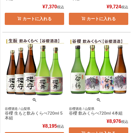
¥
7,370
¥
9,724
税込
税込
カートに入れる
カートに入れる
谷櫻酒造 / 山梨県
谷櫻酒造 / 山梨県
谷櫻 生もと飲みくらべ720ml 5
谷櫻 飲みくらべ720ml 4本組
本組
¥
8,976
税込
¥
8,195
税込