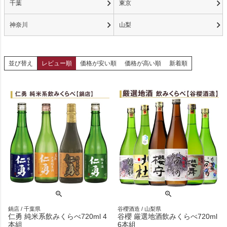
千葉
東京
神奈川
山梨
並び替え
レビュー順
価格が安い順
価格が高い順
新着順
鍋店 / 千葉県
谷櫻酒造 / 山梨県
仁勇 純米系飲みくらべ720ml 4
谷櫻 厳選地酒飲みくらべ720ml
本組
6本組