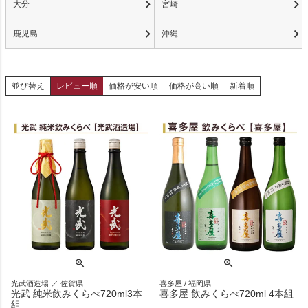
大分
宮崎
鹿児島
沖縄
並び替え
レビュー順
価格が安い順
価格が高い順
新着順
光武酒造場 ／ 佐賀県
喜多屋 / 福岡県
光武 純米飲みくらべ720ml3本
喜多屋 飲みくらべ720ml 4本組
組