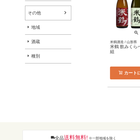
その他
地域
酒蔵
米鶴酒造 / 山形県
米鶴 飲みくらべ7
組
種別
カート
送料無料!
全品
※一部地域を除く