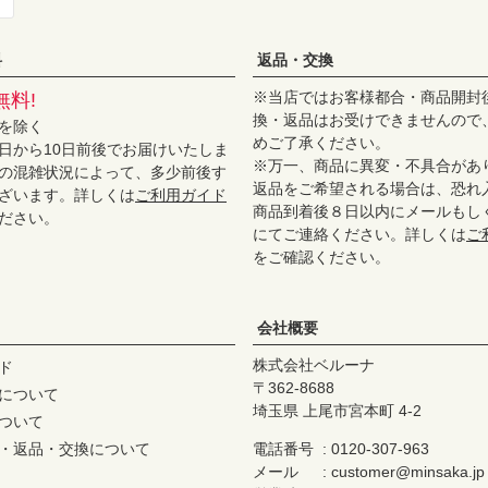
料
返品・交換
※当店ではお客様都合・商品開封
無料!
換・返品はお受けできませんので
を除く
めご了承ください。
日から10日前後でお届けいたしま
※万一、商品に異変・不具合があ
の混雑状況によって、多少前後す
返品をご希望される場合は、恐れ
ざいます。詳しくは
ご利用ガイド
商品到着後８日以内にメールもし
ださい。
にてご連絡ください。詳しくは
ご
をご確認ください。
会社概要
株式会社ベルーナ
ド
362-8688
について
埼玉県 上尾市宮本町 4-2
ついて
・返品・交換について
電話番号
0120-307-963
メール
customer@minsaka.jp