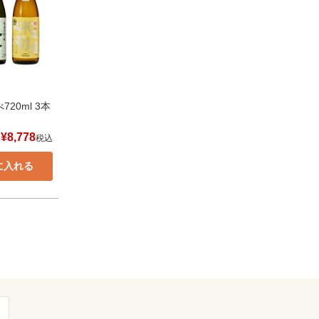
20ml 3本
¥
8,778
税込
に入れる