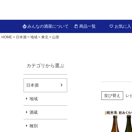
みんなの酒屋
について
商品一覧
お気に入
HOME
日本酒
地域
東北
山形
カテゴリから選ぶ
日本酒
並び替え
レ
地域
酒蔵
種別