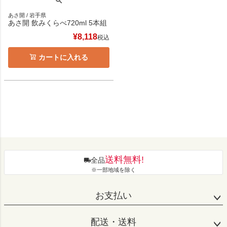
あさ開 / 岩手県
あさ開 飲みくらべ720ml 5本組
¥
8,118
税込
カートに入れる
送料無料!
全品
※一部地域を除く
お支払い
配送・送料