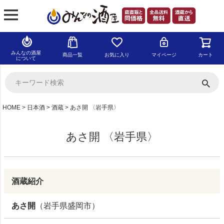
みんなの酒屋
商品一覧
お気に入り
マイページ
カート
について
HOME
日本酒
酒蔵
あさ開 〈岩手県〉
あさ開 〈岩手県〉
酒蔵紹介
あさ開
（岩手県盛岡市）