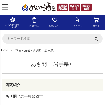
みんなの酒屋
商品一覧
お気に入り
マイページ
カート
について
HOME
日本酒
酒蔵
あさ開 〈岩手県〉
あさ開 〈岩手県〉
酒蔵紹介
あさ開
（岩手県盛岡市）