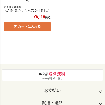
あさ開 / 岩手県
あさ開 飲みくらべ720ml 5本組
¥
8,118
税込
カートに入れる
送料無料!
全品
※一部地域を除く
お支払い
配送・送料