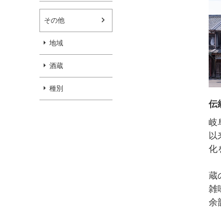
その他
地域
酒蔵
種別
伝
岐
以
化
蔵
雑
余