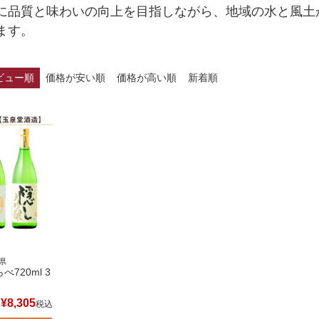
に品質と味わいの向上を目指しながら、地域の水と風土
ます。
ビュー順
価格が安い順
価格が高い順
新着順
県
720ml 3
¥
8,305
税込