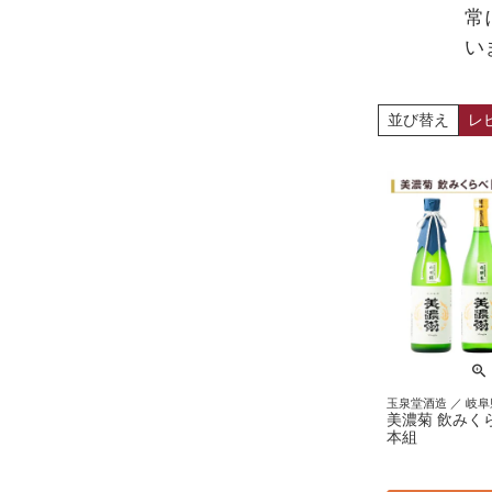
常
い
並び替え
レ
玉泉堂酒造 ／ 岐阜
美濃菊 飲みくらべ
本組