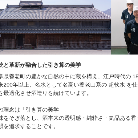
統と革新が融合した引き算の美学
阜県養老町の豊かな自然の中に蔵を構え、江戸時代の 18
来200年以上、名水として名高い養老山系の 超軟水 を
を最適化させ酒造りを続けています。
の理念は「引き算の美学」。
味をそぎ落とし、酒本来の透明感・純粋さ・気品ある香
韻を追求することです。