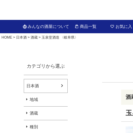
みんなの酒屋
について
商品一覧
お気に入
HOME
日本酒
酒蔵
玉泉堂酒造 〈岐阜県〉
カテゴリから選ぶ
日本酒
酒
地域
玉
酒蔵
種別