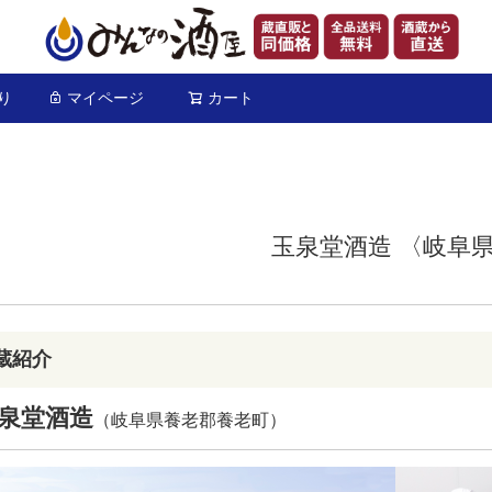
り
マイページ
カート
検索
玉泉堂酒造 〈岐阜
蔵紹介
泉堂酒造
（岐阜県養老郡養老町）