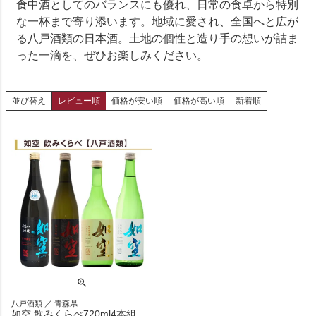
食中酒としてのバランスにも優れ、日常の食卓から特別
な一杯まで寄り添います。地域に愛され、全国へと広が
る八戸酒類の日本酒。土地の個性と造り手の想いが詰ま
った一滴を、ぜひお楽しみください。
並び替え
レビュー順
価格が安い順
価格が高い順
新着順
八戸酒類 ／ 青森県
如空 飲みくらべ720ml4本組