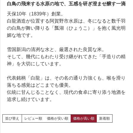
白鳥の飛来する水原の地で、五感を研ぎ澄ませ醸す一滴
天保10年（1839年）創業。
白龍酒造が位置する阿賀野市水原は、冬になると数千羽
の白鳥が舞い降りる「瓢湖（ひょうこ）」を抱く風光明
媚な地です。
雪国新潟の清冽な水と、厳選された良質な米。
そして、幾代にもわたり受け継がれてきた「手造りの精
神」を大切にしています。
代表銘柄「白龍」は、その名の通り力強くも、喉を滑り
落ちる感覚はどこまでも優美。
伝統に甘んじることなく、現代の食卓に寄り添う地酒を
追求し続けています。
並び替え
レビュー順
価格が安い順
価格が高い順
新着順