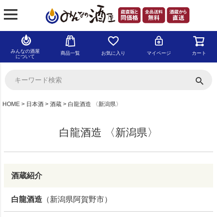
みんなの酒屋
商品一覧
お気に入り
マイページ
カート
について
HOME
日本酒
酒蔵
白龍酒造 〈新潟県〉
白龍酒造 〈新潟県〉
酒蔵紹介
白龍酒造
（新潟県阿賀野市）