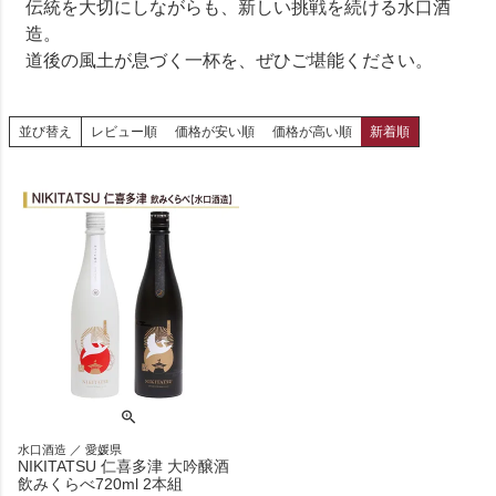
伝統を大切にしながらも、新しい挑戦を続ける水口酒
造。
道後の風土が息づく一杯を、ぜひご堪能ください。
並び替え
レビュー順
価格が安い順
価格が高い順
新着順
水口酒造 ／ 愛媛県
NIKITATSU 仁喜多津 大吟醸酒
飲みくらべ720ml 2本組