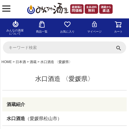
みんなの酒屋
商品一覧
お気に入り
マイページ
カート
について
HOME
日本酒
酒蔵
水口酒造 〈愛媛県〉
水口酒造 〈愛媛県〉
酒蔵紹介
水口酒造
（愛媛県松山市）