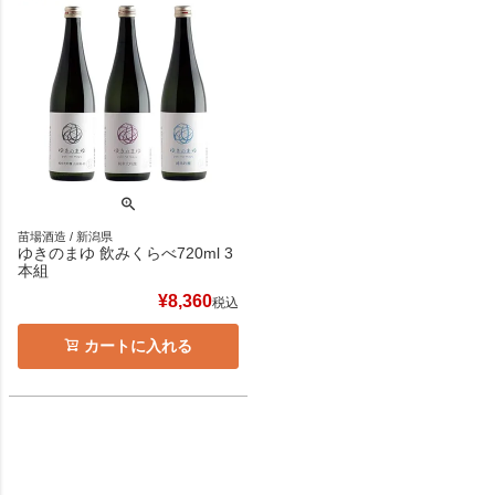
苗場酒造 / 新潟県
ゆきのまゆ 飲みくらべ720ml 3
本組
¥
8,360
税込
カートに入れる