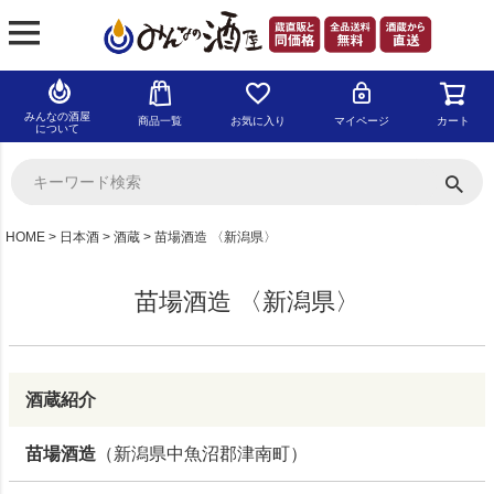
みんなの酒屋
商品一覧
お気に入り
マイページ
カート
について
HOME
日本酒
酒蔵
苗場酒造 〈新潟県〉
苗場酒造 〈新潟県〉
酒蔵紹介
苗場酒造
（新潟県中魚沼郡津南町）