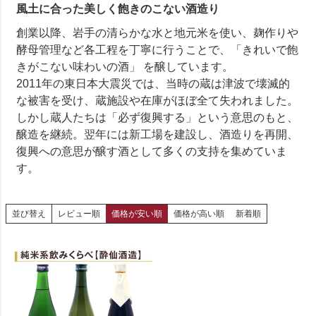
風土に合った美しく飽きのこない酒造り
創業以降、岩手の清らかな水と地元米を使い、麹作りや
酵母管理など各工程を丁寧に行うことで、「きれいで飽
きがこない味わいの酒」 を醸しています。
2011年の東日本大震災では、当時の蔵は津波で壊滅的
な被害を受け、蔵施設や在庫がほぼ全て失われました。
しかし蔵人たちは「必ず復興する」という意思のもと、
醸造を継続。翌年には新工場を建設し、酒造りを再開、
復興への意思が醸す酒として多くの支持を集めていま
す。
並び替え
レビュー順
価格が安い順
価格が高い順
新着順