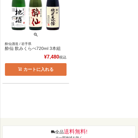
酔仙酒造 / 岩手県
酔仙 飲みくらべ720ml 3本組
¥
7,480
税込
カートに入れる
送料無料!
全品
※一部地域を除く