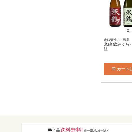
米鶴酒造 / 山形県
米鶴 飲みくらべ7
組
カート
送料無料!
全品
※一部地域を除く