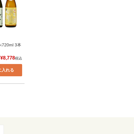
20ml 3本
¥
8,778
税込
に入れる