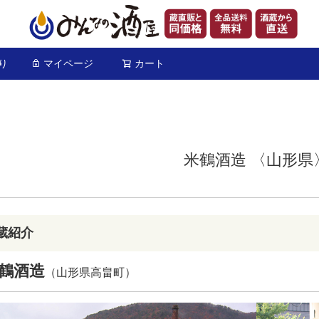
り
マイページ
カート
検索
米鶴酒造 〈山形県
蔵紹介
鶴酒造
（山形県高畠町）