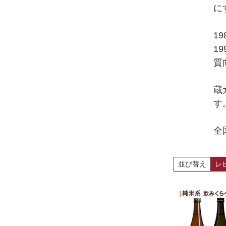
に
1
1
質
蔵
す
全
並び替え
レ