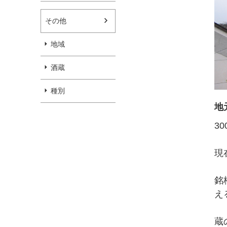
その他
地域
酒蔵
種別
地
3
現
銘
え
蔵