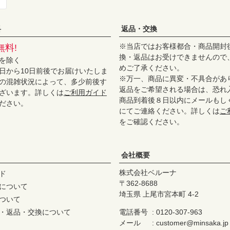
料
返品・交換
※当店ではお客様都合・商品開封
無料!
換・返品はお受けできませんので
を除く
めご了承ください。
日から10日前後でお届けいたしま
※万一、商品に異変・不具合があ
の混雑状況によって、多少前後す
返品をご希望される場合は、恐れ
ざいます。詳しくは
ご利用ガイド
商品到着後８日以内にメールもし
ださい。
にてご連絡ください。詳しくは
ご
をご確認ください。
会社概要
株式会社ベルーナ
ド
362-8688
について
埼玉県 上尾市宮本町 4-2
ついて
・返品・交換について
電話番号
0120-307-963
メール
customer@minsaka.jp