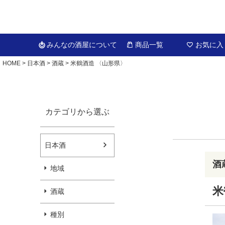
みんなの酒屋
について
商品一覧
お気に入
HOME
日本酒
酒蔵
米鶴酒造 〈山形県〉
カテゴリから選ぶ
日本酒
酒
地域
米
酒蔵
種別