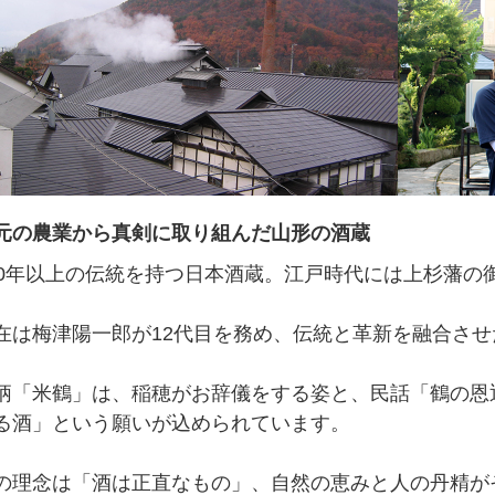
元の農業から真剣に取り組んだ山形の酒蔵
00年以上の伝統を持つ日本酒蔵。江戸時代には上杉藩の
在は梅津陽一郎が12代目を務め、伝統と革新を融合さ
柄「米鶴」は、稲穂がお辞儀をする姿と、民話「鶴の恩
る酒」という願いが込められています。
の理念は「酒は正直なもの」、自然の恵みと人の丹精が