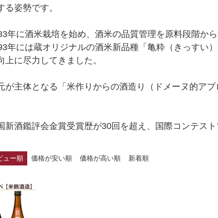
する姿勢です。
983年に酒米栽培を始め、酒米の品質管理を原料段階か
993年には蔵オリジナルの酒米新品種「亀粋（きっすい
向上に尽力してきました。
元が主体となる「米作りからの酒造り（ドメーヌ的アプ
。
国新酒鑑評会金賞受賞歴が30回を超え、国際コンテス
ビュー順
価格が安い順
価格が高い順
新着順