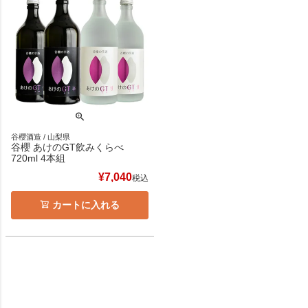
谷櫻酒造 / 山梨県
谷櫻 あけのGT飲みくらべ
720ml 4本組
¥
7,040
税込
カートに入れる