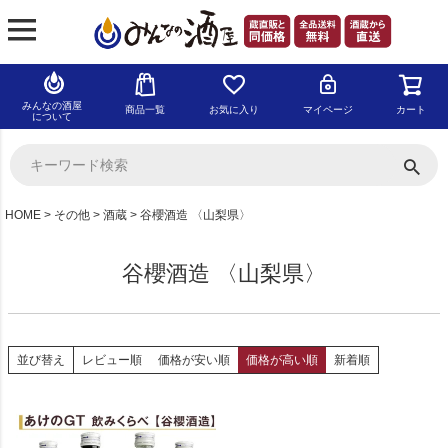
みんなの酒屋
商品一覧
お気に入り
マイページ
カート
について
HOME
その他
酒蔵
谷櫻酒造 〈山梨県〉
谷櫻酒造 〈山梨県〉
並び替え
レビュー順
価格が安い順
価格が高い順
新着順