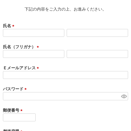
下記の内容をご入力の上、お進みください。
氏名
(
必
須
氏名（フリガナ）
)
(
必
須
Ｅメールアドレス
)
(
必
須
パスワード
)
(
必
須
郵便番号
)
(
必
須