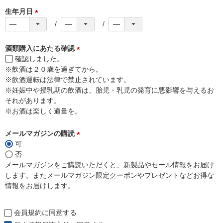
)
生年月日
(
必
須
酒類購入にあたる確認
)
確認しました。
(
※飲酒は２０歳を過ぎてから。
必
※飲酒運転は法律で禁止されています。
須
※妊娠中や授乳期の飲酒は、胎児・乳児の発育に悪影響を与えるお
)
それがあります。
※お酒は楽しく適量を。
メールマガジンの購読
可
(
否
必
メールマガジンをご購読いただくと、新製品やセール情報をお届け
須
します。またメールマガジン限定クーポンやプレゼントなどお得な
)
情報をお届けします。
会員規約
に同意する