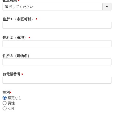
都道府県
)
(
必
須
住所１（市区町村）
)
(
必
須
住所２（番地）
)
(
必
須
住所３（建物名）
)
お電話番号
(
必
須
性別
)
指定なし
(
男性
必
女性
須