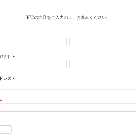
下記の内容をご入力の上、お進みください。
ガナ）
(
必
須
ドレス
)
(
必
須
)
(
必
須
)