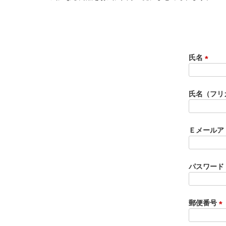
氏名
(
必
須
氏名（フリ
)
Ｅメールア
パスワード
郵便番号
(