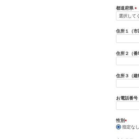
必
須
都道府県
)
(
必
須
住所１（市
)
住所２（番
住所３（建
お電話番号
性別
指定な
(
必