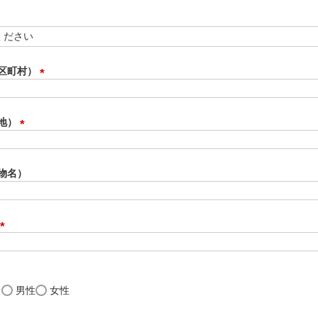
区町村）
(
必
須
地）
)
(
必
須
物名）
)
(
必
須
)
し
男性
女性