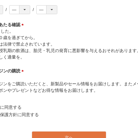
あたる確認
ました。
(
０歳を過ぎてから。
必
は法律で禁止されています。
須
授乳期の飲酒は、胎児・乳児の発育に悪影響を与えるおそれがあります
)
しく適量を。
ジンの購読
(
ジンをご購読いただくと、新製品やセール情報をお届けします。またメ
必
ポンやプレゼントなどお得な情報をお届けします。
須
)
に同意する
保護方針
に同意する
次へ