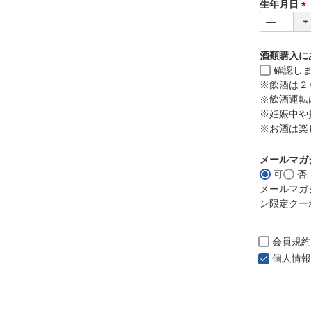
生年月日
須
)
(
必
須
酒類購入に
)
確認し
※飲酒は２
※飲酒運転
※妊娠中や
※お酒は楽
メールマガ
可
否
メールマガ
ン限定クー
会員規約
個人情報