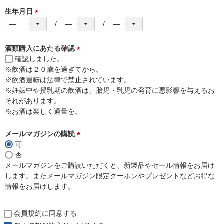
)
生年月日
(
必
須
酒類購入にあたる確認
)
確認しました。
(
※飲酒は２０歳を過ぎてから。
必
※飲酒運転は法律で禁止されています。
須
※妊娠中や授乳期の飲酒は、胎児・乳児の発育に悪影響を与えるお
)
それがあります。
※お酒は楽しく適量を。
メールマガジンの購読
可
(
否
必
メールマガジンをご購読いただくと、新製品やセール情報をお届け
須
します。またメールマガジン限定クーポンやプレゼントなどお得な
)
情報をお届けします。
会員規約
に同意する