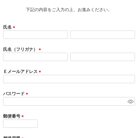
下記の内容をご入力の上、お進みください。
氏名
(
必
須
氏名（フリガナ）
)
(
必
須
Ｅメールアドレス
)
(
必
須
パスワード
)
(
必
須
郵便番号
)
(
必
須