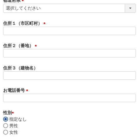
都道府県
)
(
必
須
住所１（市区町村）
)
(
必
須
住所２（番地）
)
(
必
須
住所３（建物名）
)
お電話番号
(
必
須
性別
)
指定なし
(
男性
必
女性
須