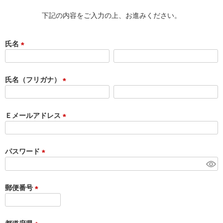
下記の内容をご入力の上、お進みください。
氏名
(
必
須
氏名（フリガナ）
)
(
必
須
Ｅメールアドレス
)
(
必
須
パスワード
)
(
必
須
郵便番号
)
(
必
須