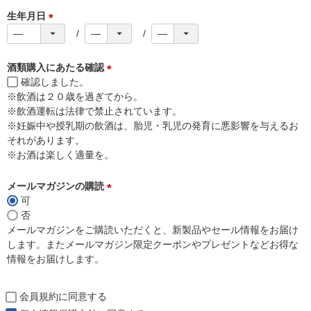
)
生年月日
(
必
須
酒類購入にあたる確認
)
確認しました。
(
※飲酒は２０歳を過ぎてから。
必
※飲酒運転は法律で禁止されています。
須
※妊娠中や授乳期の飲酒は、胎児・乳児の発育に悪影響を与えるお
)
それがあります。
※お酒は楽しく適量を。
メールマガジンの購読
可
(
否
必
メールマガジンをご購読いただくと、新製品やセール情報をお届け
須
します。またメールマガジン限定クーポンやプレゼントなどお得な
)
情報をお届けします。
会員規約
に同意する