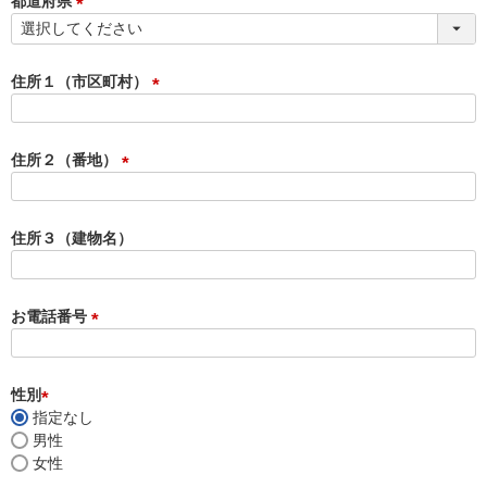
都道府県
)
(
必
須
住所１（市区町村）
)
(
必
須
住所２（番地）
)
(
必
須
住所３（建物名）
)
お電話番号
(
必
須
性別
)
指定なし
(
男性
必
女性
須