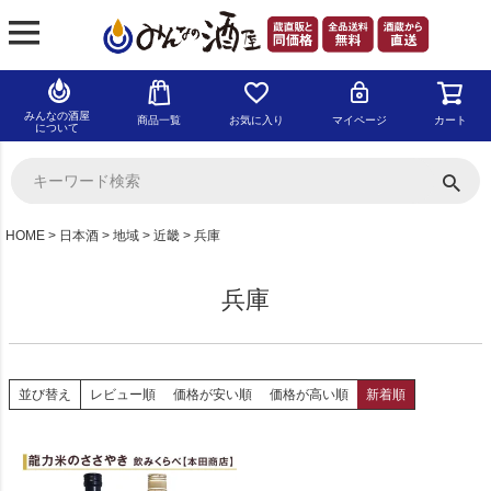
みんなの酒屋
商品一覧
お気に入り
マイページ
カート
について
HOME
日本酒
地域
近畿
兵庫
兵庫
並び替え
レビュー順
価格が安い順
価格が高い順
新着順