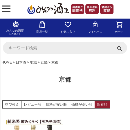
みんなの酒屋
商品一覧
お気に入り
マイページ
カート
について
HOME
日本酒
地域
近畿
京都
京都
並び替え
レビュー順
価格が安い順
価格が高い順
新着順