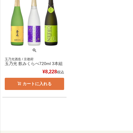
玉乃光酒造 / 京都府
玉乃光 飲みくらべ720ml 3本組
¥
8,228
税込
カートに入れる