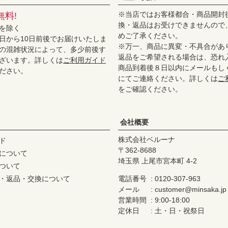
※当店ではお客様都合・商品開封
無料!
換・返品はお受けできませんので
を除く
めご了承ください。
日から10日前後でお届けいたしま
※万一、商品に異変・不具合があ
の混雑状況によって、多少前後す
返品をご希望される場合は、恐れ
ざいます。詳しくは
ご利用ガイド
商品到着後８日以内にメールもし
ださい。
にてご連絡ください。詳しくは
ご
をご確認ください。
会社概要
株式会社ベルーナ
ド
362-8688
について
埼玉県 上尾市宮本町 4-2
ついて
・返品・交換について
電話番号
0120-307-963
メール
customer@minsaka.jp
営業時間
9:00-18:00
定休日
土・日・祝祭日