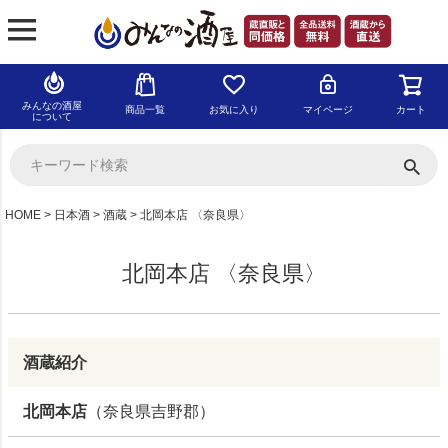
みんなの酒屋
商品一覧
お気に入り
マイページ
カート
について
HOME
日本酒
酒蔵
北岡本店 〈奈良県〉
北岡本店 〈奈良県〉
酒蔵紹介
北岡本店
（奈良県吉野郡）