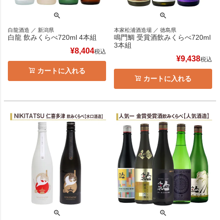
白龍酒造 ／ 新潟県
本家松浦酒造場 ／ 徳島県
白龍 飲みくらべ720ml 4本組
鳴門鯛 受賞酒飲みくらべ720ml
3本組
¥
8,404
税込
¥
9,438
税込
カートに入れる
カートに入れる