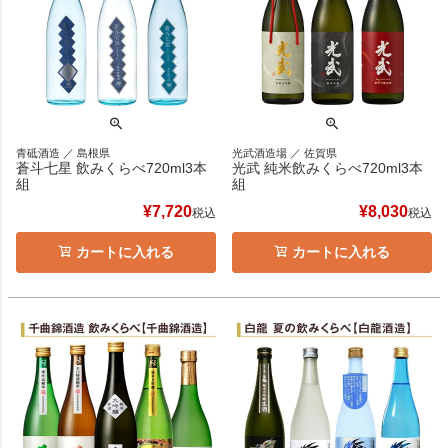
青砥酒造 ／ 島根県
光武酒造場 ／ 佐賀県
蒼斗七星 飲みくらべ720ml3本
光武 純米飲みくらべ720ml3本
組
組
¥
7,720
¥
8,030
税込
税込
カートに入れる
カートに入れる