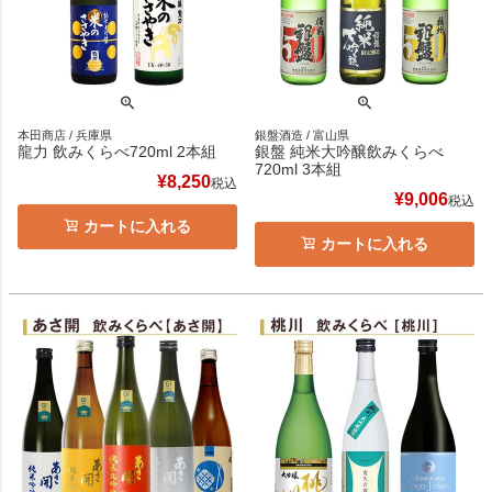
本田商店 / 兵庫県
銀盤酒造 / 富山県
龍力 飲みくらべ720ml 2本組
銀盤 純米大吟醸飲みくらべ
720ml 3本組
¥
8,250
税込
¥
9,006
税込
カートに入れる
カートに入れる