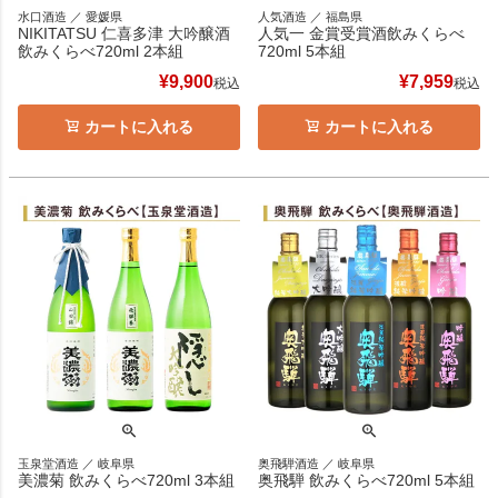
水口酒造 ／ 愛媛県
人気酒造 ／ 福島県
NIKITATSU 仁喜多津 大吟醸酒
人気一 金賞受賞酒飲みくらべ
飲みくらべ720ml 2本組
720ml 5本組
¥
9,900
¥
7,959
税込
税込
カートに入れる
カートに入れる
玉泉堂酒造 ／ 岐阜県
奥飛騨酒造 ／ 岐阜県
美濃菊 飲みくらべ720ml 3本組
奥飛騨 飲みくらべ720ml 5本組