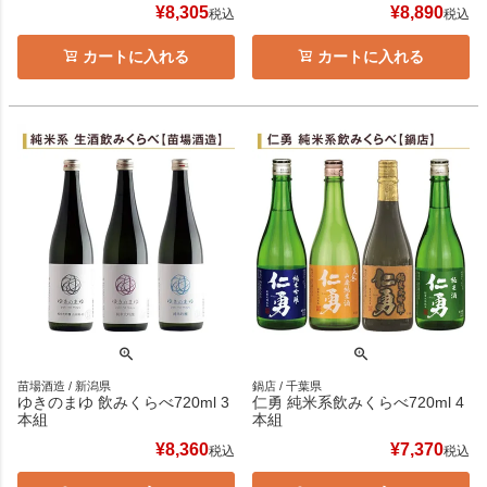
¥
8,305
¥
8,890
税込
税込
カートに入れる
カートに入れる
苗場酒造 / 新潟県
鍋店 / 千葉県
ゆきのまゆ 飲みくらべ720ml 3
仁勇 純米系飲みくらべ720ml 4
本組
本組
¥
8,360
¥
7,370
税込
税込