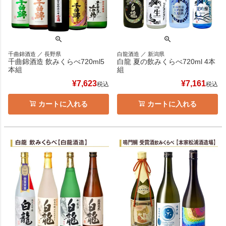
千曲錦酒造 ／ 長野県
白龍酒造 ／ 新潟県
千曲錦酒造 飲みくらべ720ml5
白龍 夏の飲みくらべ720ml 4本
本組
組
¥
7,623
¥
7,161
税込
税込
カートに入れる
カートに入れる