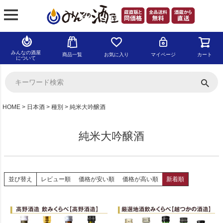
みんなの酒屋
商品一覧
お気に入り
マイページ
カート
について
HOME
日本酒
種別
純米大吟醸酒
純米大吟醸酒
並び替え
レビュー順
価格が安い順
価格が高い順
新着順