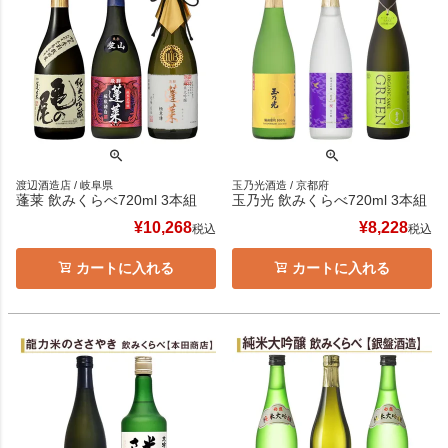
渡辺酒造店 / 岐阜県
玉乃光酒造 / 京都府
蓬莱 飲みくらべ720ml 3本組
玉乃光 飲みくらべ720ml 3本組
¥
10,268
¥
8,228
税込
税込
カートに入れる
カートに入れる