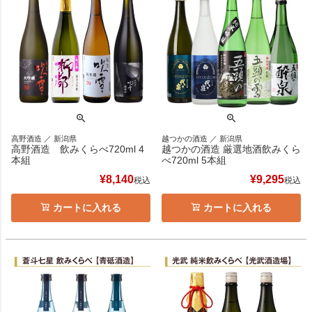
高野酒造 ／ 新潟県
越つかの酒造 ／ 新潟県
高野酒造 飲みくらべ720ml 4
越つかの酒造 厳選地酒飲みくら
本組
べ720ml 5本組
¥
8,140
¥
9,295
税込
税込
カートに入れる
カートに入れる