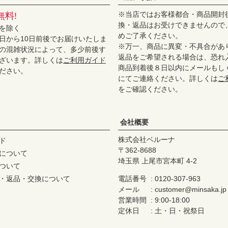
※当店ではお客様都合・商品開封
無料!
換・返品はお受けできませんので
を除く
めご了承ください。
日から10日前後でお届けいたしま
※万一、商品に異変・不具合があ
の混雑状況によって、多少前後す
返品をご希望される場合は、恐れ
ざいます。詳しくは
ご利用ガイド
商品到着後８日以内にメールもし
ださい。
にてご連絡ください。詳しくは
ご
をご確認ください。
会社概要
株式会社ベルーナ
ド
362-8688
について
埼玉県 上尾市宮本町 4-2
ついて
・返品・交換について
電話番号
0120-307-963
メール
customer@minsaka.jp
営業時間
9:00-18:00
定休日
土・日・祝祭日