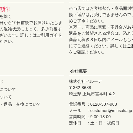
※当店ではお客様都合・商品開封
無料!
換・返品はお受けできませんので
を除く
めご了承ください。
日から10日前後でお届けいたしま
※万一、商品に異変・不具合があ
の混雑状況によって、多少前後す
返品をご希望される場合は、恐れ
ざいます。詳しくは
ご利用ガイド
商品到着後８日以内にメールもし
ださい。
にてご連絡ください。詳しくは
ご
をご確認ください。
会社概要
株式会社ベルーナ
ド
362-8688
について
埼玉県 上尾市宮本町 4-2
ついて
・返品・交換について
電話番号
0120-307-963
メール
customer@minsaka.jp
営業時間
9:00-18:00
定休日
土・日・祝祭日