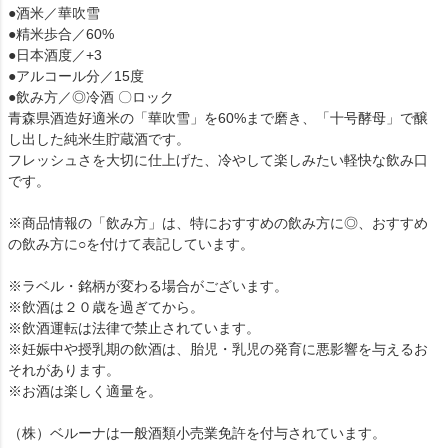
●酒米／華吹雪
●精米歩合／60%
●日本酒度／+3
●アルコール分／15度
●飲み方／◎冷酒 〇ロック
青森県酒造好適米の「華吹雪」を60%まで磨き、「十号酵母」で醸
し出した純米生貯蔵酒です。
フレッシュさを大切に仕上げた、冷やして楽しみたい軽快な飲み口
です。
※商品情報の「飲み方」は、特におすすめの飲み方に◎、おすすめ
の飲み方に○を付けて表記しています。
※ラベル・銘柄が変わる場合がございます。
※飲酒は２０歳を過ぎてから。
※飲酒運転は法律で禁止されています。
※妊娠中や授乳期の飲酒は、胎児・乳児の発育に悪影響を与えるお
それがあります。
※お酒は楽しく適量を。
（株）ベルーナは一般酒類小売業免許を付与されています。