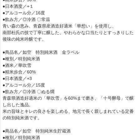
●日本酒度／+１
●アルコール分／16度
●飲み方／◎冷酒 〇常温
青い森の恵み、青森県産酒造好適米「華想い」を使用し、
南部杜氏の技で丁寧に醸した、やわらかな口当たりとすっきりした
後味の純米吟醸です。
●商品名／如空 特別純米酒 金ラベル
●種別／特別純米酒
●酒米／華吹雪
●精米歩合／60%
●日本酒度／+3
●アルコール分／15度
●飲み方／◎冷酒 〇ぬる燗
青森県酒造好適米の「華吹雪」を60%まで磨き、「十号酵母」で醸
し出した逸品。
米の旨味とキレの良さを楽しめる、地元で長く親しまれている定番
の特別純米酒です。
●商品名／如空 特別純米生貯蔵酒
●種別／特別純米酒