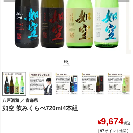
八戸酒類 ／ 青森県
如空 飲みくらべ720ml4本組
9,674
¥
税込
[
97
ポイント進呈 ]