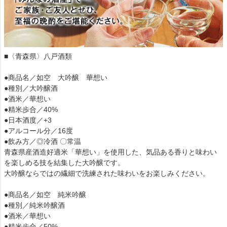
■〈青森県〉八戸酒類
●商品名／如空 大吟醸 華想い
●種別／大吟醸酒
●酒米／華想い
●精米歩合／40%
●日本酒度／+3
●アルコール分／16度
●飲み方／◎冷酒 〇常温
青森県産酒造好適米「華想い」を使用した、気品ある香りと味わい
を楽しめる技を結集した大吟醸です。
大吟醸ならではの繊細で洗練された味わいをお楽しみください。
●商品名／如空 純米吟醸
●種別／純米吟醸酒
●酒米／華想い
●精米歩合／50%