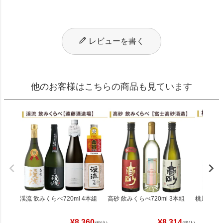
レビューを書く
他のお客様はこちらの商品も見ています
渓流 飲みくらべ720ml 4本組
高砂 飲みくらべ720ml 3本組
桃川 飲みく
¥
8,360
¥
8,314