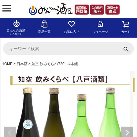
みんなの酒屋
商品一覧
お気に入り
マイページ
カート
について
HOME
日本酒
如空 飲みくらべ720ml4本組