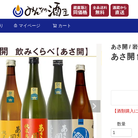
り
マイページ
カート
検索
あさ開 / 
あさ開 
【酒類購入に