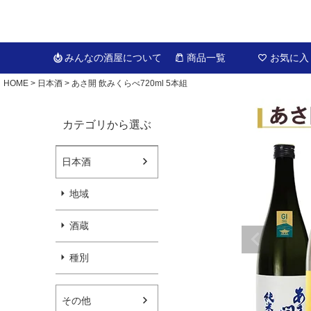
みんなの酒屋
について
商品一覧
お気に入
HOME
日本酒
あさ開 飲みくらべ720ml 5本組
カテゴリから選ぶ
日本酒
地域
酒蔵
種別
その他