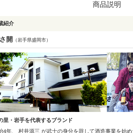
商品説明
蔵紹介
さ開
（岩手県盛岡市）
の里・岩手を代表するブランド
治4年、 村井源三 が武士の身分を辞して酒造事業を始