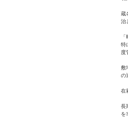
蔵
治
「
特
度
敷
の
在
長
を