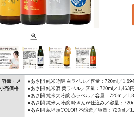
・容量・メ
●あさ開 純米吟醸 白ラベル／容量：720ml／1,694
小売価格
●あさ開 純米酒 黄ラベル／容量：720ml／1,463円
●あさ開 純米大吟醸 赤ラベル／容量：720ml／1,8
●あさ開 純米大吟醸 吟ぎんが仕込み／容量：720ml／
●あさ開 蔵埠頭COLOR 本醸造／容量：720ml／1,