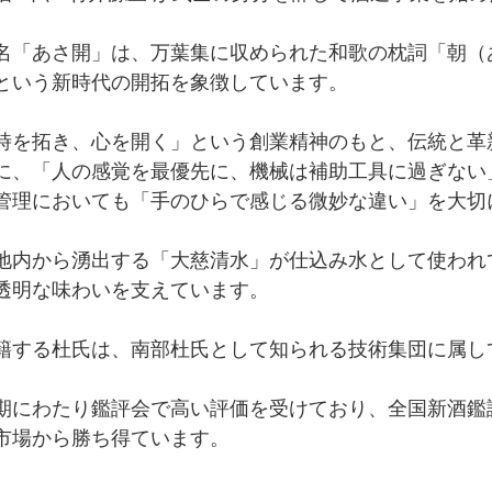
名「あさ開」は、万葉集に収められた和歌の枕詞「朝（
という新時代の開拓を象徴しています。
時を拓き、心を開く」という創業精神のもと、伝統と革
に、「人の感覚を最優先に、機械は補助工具に過ぎない
管理においても「手のひらで感じる微妙な違い」を大切
地内から湧出する「大慈清水」が仕込み水として使われ
透明な味わいを支えています。
籍する杜氏は、南部杜氏として知られる技術集団に属し
期にわたり鑑評会で高い評価を受けており、全国新酒鑑
市場から勝ち得ています。