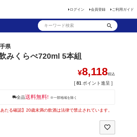
ログイン
会員登録
ご利用ガイド
岩手県
飲みくらべ720ml 5本組
8,118
¥
税込
[
81
ポイント進呈 ]
送料無料!
全品
※一部地域を除く
あたる確認】20歳未満の飲酒は法律で禁止されています。