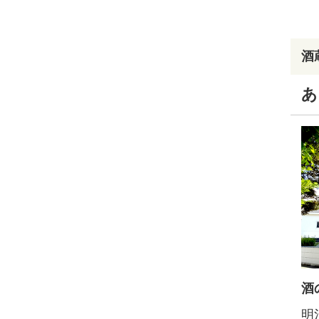
酒
あ
酒
明