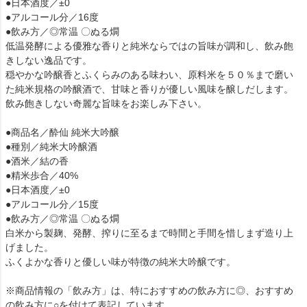
●日本酒度／±0
●アルコール分／16度
●飲み方／◎常温 〇ぬる燗
低温発酵による優雅な香りと純米ならではの旨味が調和し、飲み飽
きしない逸品です。
穏やかな吟醸香とふくらみのある味わい、原料米を５０％まで磨い
た純米規格の吟醸酒で、甘味と香りが優しい風味を醸しだします。
飲み飽きしない奇麗な旨味をお楽しみ下さい。
●商品名／酔仙 純米大吟醸
●種別／純米大吟醸酒
●酒米／結の香
●精米歩合／40%
●日本酒度／±0
●アルコール分／15度
●飲み方／◎常温 〇ぬる燗
白米から製麹、発酵、搾りに至るまで時間と手間を惜しまず造り上
げました。
ふくよかな香りと優しい味が特徴の純米大吟醸です。
※商品情報の「飲み方」は、特におすすめの飲み方に◎、おすすめ
の飲み方に○を付けて表記しています。