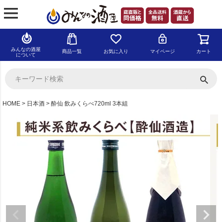
みんなの酒屋
商品一覧
お気に入り
マイページ
カート
について
HOME
日本酒
酔仙 飲みくらべ720ml 3本組