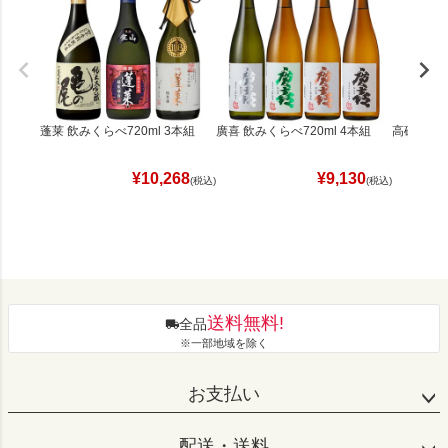
蓬莱 飲みくらべ720ml 3本組
廣喜 飲みくらべ720ml 4本組
高砂 飲みく
¥
10,268
¥
9,130
(税込)
(税込)
送料無料!
全品
※一部地域を除く
お支払い
配送・送料