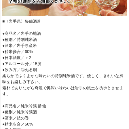
■〈岩手県〉酔仙酒造
●商品名／岩手の地酒
●種別／特別純米酒
●酒米／岩手県産米
●精米歩合／60%
●日本酒度／＋2
●アルコール分／15度
●飲み方／◎ぬる燗
柔らかでふくよかな味わいの特別純米酒です。優しく、きれいな風
味をお楽しみ下さい。
素朴でありながら奇麗で奥深い味わいは岩手の風土を彷彿とさせま
す。
●商品名／純米吟醸 酔仙
●種別／純米吟醸酒
●酒米／結の香
●精米歩合／50%