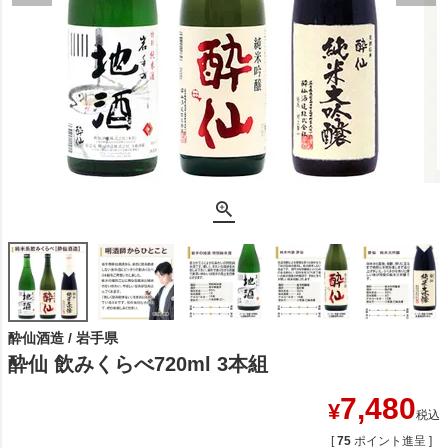
酔仙酒造 / 岩手県
酔仙 飲みくらべ720ml 3本組
7,480
¥
税込
[
75
ポイント進呈 ]