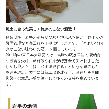
風土に合った美しく飽きのこない酒造り
創業以降、岩手の清らかな水と地元米を使い、麹作りや
酵母管理など各工程を丁寧に行うことで、「きれいで飽
きがこない味わいの酒」 を醸しています。
2011年の東日本大震災では、当時の蔵は津波で壊滅的
な被害を受け、蔵施設や在庫がほぼ全て失われました。
しかし蔵人たちは「必ず復興する」という意思のもと、
醸造を継続。翌年には新工場を建設し、酒造りを再開、
復興への意思が醸す酒として多くの支持を集めていま
す。