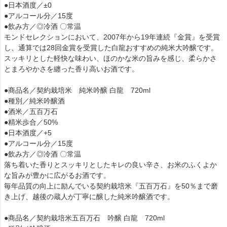
●日本酒度／±0
●アルコール分／15度
●飲み方／◎冷酒 〇常温
モンドセレクションにおいて、2007年から19年連続『金賞』を受賞
し、通算では28回金賞を受賞した白龍おすすめの純米大吟醸です。
スッキリとした軽快な味わい、ほのかな米の旨みを感じ、柔らかさ
とまろやかさを纏った香り高いお酒です。
●商品名／契約栽培米 純米吟醸 白龍 720ml
●種別／純米吟醸酒
●酒米／五百万石
●精米歩合／50%
●日本酒度／+5
●アルコール分／15度
●飲み方／◎冷酒 〇常温
落ち着いた香りとスッキリとしたキレの良い辛さ、お米のふくよか
な旨みが豊かに広がるお酒です。
毎年品質の向上に励んでいる契約栽培米『五百万石』を50％まで磨
き上げ、越後の蔵人が丁寧に醸した純米吟醸酒です。
●商品名／契約栽培米五百万石 吟醸 白龍 720ml