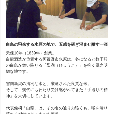
白鳥の飛来する水原の地で、五感を研ぎ澄ませ醸す一滴
天保10年（1839年）創業。
白龍酒造が位置する阿賀野市水原は、冬になると数千羽
の白鳥が舞い降りる「瓢湖（ひょうこ）」を抱く風光明
媚な地です。
雪国新潟の清冽な水と、厳選された良質な米。
そして、幾代にもわたり受け継がれてきた「手造りの精
神」を大切にしています。
代表銘柄「白龍」は、その名の通り力強くも、喉を滑り