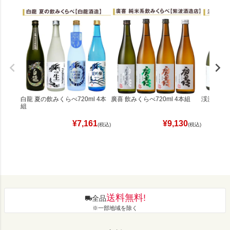
白龍 夏の飲みくらべ720ml 4本
廣喜 飲みくらべ720ml 4本組
渓流 飲みく
組
¥
7,161
¥
9,130
(税込)
(税込)
送料無料!
全品
※一部地域を除く