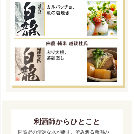
利酒師からひとこと
阿賀野の清冽な水が醸す、澄み渡る新潟の