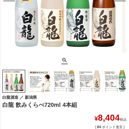
白龍酒造 ／ 新潟県
白龍 飲みくらべ720ml 4本組
8,404
¥
税込
[
84
ポイント進呈 ]