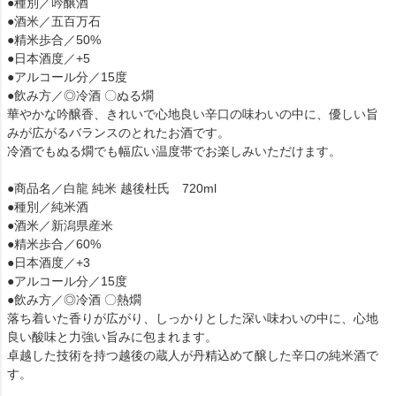
●種別／吟醸酒
●酒米／五百万石
●精米歩合／50%
●日本酒度／+5
●アルコール分／15度
●飲み方／◎冷酒 〇ぬる燗
華やかな吟醸香、きれいで心地良い辛口の味わいの中に、優しい旨
みが広がるバランスのとれたお酒です。
冷酒でもぬる燗でも幅広い温度帯でお楽しみいただけます。
●商品名／白龍 純米 越後杜氏 720ml
●種別／純米酒
●酒米／新潟県産米
●精米歩合／60%
●日本酒度／+3
●アルコール分／15度
●飲み方／◎冷酒 〇熱燗
落ち着いた香りが広がり、しっかりとした深い味わいの中に、心地
良い酸味と力強い旨みに包まれます。
卓越した技術を持つ越後の蔵人が丹精込めて醸した辛口の純米酒で
す。