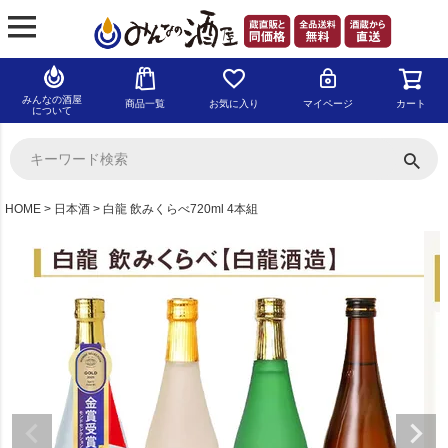
みんなの酒屋
商品一覧
お気に入り
マイページ
カート
について
HOME
日本酒
白龍 飲みくらべ720ml 4本組