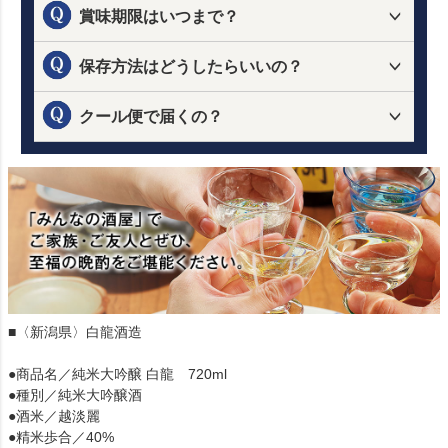
賞味期限はいつまで？
保存方法はどうしたらいいの？
クール便で届くの？
■〈新潟県〉白龍酒造
●商品名／純米大吟醸 白龍 720ml
●種別／純米大吟醸酒
●酒米／越淡麗
●精米歩合／40%