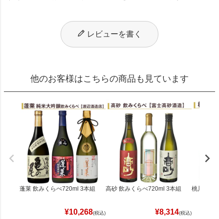
レビューを書く
他のお客様はこちらの商品も見ています
蓬莱 飲みくらべ720ml 3本組
高砂 飲みくらべ720ml 3本組
桃川 飲みく
¥
10,268
¥
8,314
(税込)
(税込)