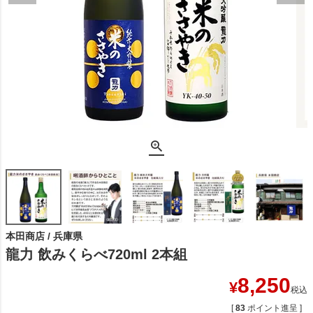
本田商店 / 兵庫県
龍力 飲みくらべ720ml 2本組
8,250
¥
税込
[
83
ポイント進呈 ]