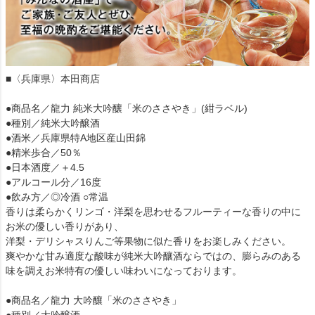
■〈兵庫県〉本田商店
●商品名／龍力 純米大吟釀「米のささやき」(紺ラベル)
●種別／純米大吟醸酒
●酒米／兵庫県特A地区産山田錦
●精米歩合／50％
●日本酒度／＋4.5
●アルコール分／16度
●飲み方／◎冷酒 ○常温
香りは柔らかくリンゴ・洋梨を思わせるフルーティーな香りの中に
お米の優しい香りがあり、
洋梨・デリシャスりんご等果物に似た香りをお楽しみください。
爽やかな甘み適度な酸味が純米大吟釀酒ならではの、膨らみのある
味を調えお米特有の優しい味わいになっております。
●商品名／龍力 大吟釀「米のささやき」
●種別／大吟醸酒