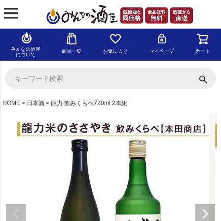
みんなの酒屋
商品一覧
お気に入り
マイページ
カート
について
HOME
日本酒
龍力 飲みくらべ720ml 2本組