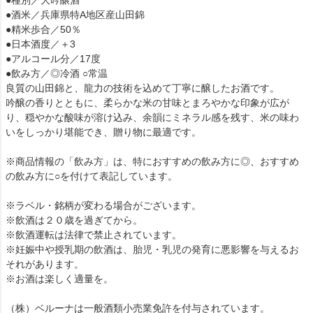
●酒米／兵庫県特A地区産山田錦
●精米歩合／50％
●日本酒度／＋3
●アルコール分／17度
●飲み方／◎冷酒 ○常温
良質の山田錦と、龍力の技術を込めて丁寧に醸したお酒です。
吟醸の香りとともに、柔らかな米の甘味とまろやかな印象が広が
り、穏やかな酸味が溶け込み、余韻にミネラル感を残す、米の味わ
いをしっかり堪能でき、贈り物に最適です。
※商品情報の「飲み方」は、特におすすめの飲み方に◎、おすすめ
の飲み方に○を付けて表記しています。
※ラベル・銘柄が変わる場合がございます。
※飲酒は２０歳を過ぎてから。
※飲酒運転は法律で禁止されています。
※妊娠中や授乳期の飲酒は、胎児・乳児の発育に悪影響を与えるお
それがあります。
※お酒は楽しく適量を。
（株）ベルーナは一般酒類小売業免許を付与されています。