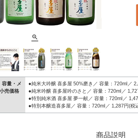
・容量・メ
●純米大吟醸 喜多屋 50%磨き／ 容量：720ml／ 2,
小売価格
●純米吟醸 喜多屋吟のさと／ 容量：720ml／ 1,72
●特別純米酒 喜多屋 夢一献／ 容量：720ml／ 1,47
●特別本醸造喜多屋／ 容量：720ml／ 1,287円(税
商品説明