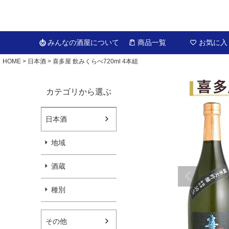
みんなの酒屋
について
商品一覧
お気に入
HOME
日本酒
喜多屋 飲みくらべ720ml 4本組
カテゴリから選ぶ
日本酒
地域
酒蔵
種別
その他