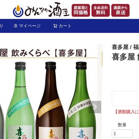
り
マイページ
カート
検索
喜多屋 / 
喜多屋 
【酒類購入に