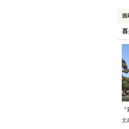
酒
喜
「
文