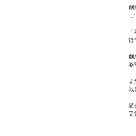
創
じ
「
哲
創
姿
ま
戦
過
受