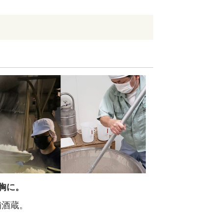
を胸に。
舗酒蔵。