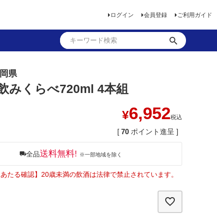
ログイン
会員登録
ご利用ガイド
福岡県
飲みくらべ720ml 4本組
6,952
¥
税込
[
70
ポイント進呈 ]
送料無料!
全品
※一部地域を除く
あたる確認】20歳未満の飲酒は法律で禁止されています。