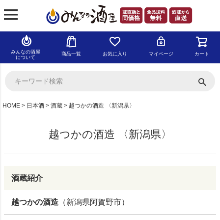
みんなの酒屋
商品一覧
お気に入り
マイページ
カート
について
HOME
日本酒
酒蔵
越つかの酒造 〈新潟県〉
越つかの酒造 〈新潟県〉
酒蔵紹介
越つかの酒造
（新潟県阿賀野市）