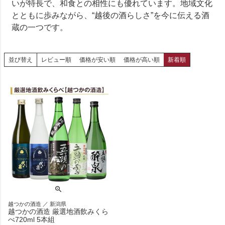
いが特長で、和食との相性にも優れています。地域文化
とともに歩みながら、“越後の酒らしさ”を今に伝える酒
蔵の一つです。
並び替え
レビュー順
価格が安い順
価格が高い順
新着順
越つかの酒造 ／ 新潟県
越つかの酒造 厳選地酒飲みくら
べ720ml 5本組