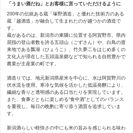
「うまい酒だね」とお客様に言っていただけるように
200年の伝統ある蔵「塚野酒造」と優れた技術力のある
蔵「越酒造」が融合して生まれたのが越つかの酒造で
す。
蔵があるのは、新潟市の東隣に位置する阿賀野市。県内
屈指の登山者数を誇る五頭山（ごずさん）や、白鳥の渡
来地である瓢湖（ひょうこ）、竹久夢二をはじめ多くの
文化人が滞在した五頭温泉郷などで知られる自然豊かで
農業が主産業の町です。
酒造りでは、地元新潟県産米を中心に、水は阿賀野川の
伏水流を使用。寒冷な気候を活かした低温発酵により、
繊細な香りと透明感のある口当たりを実現しています。
また、食事とともに楽しめる“食中酒”としてのバランス
を重視し、毎日の晩酌に寄り添う酒質を追求していま
す。
新潟酒らしい軽快さの中にも米の旨みを感じられる味わ