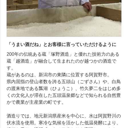
「うまい酒だね」とお客様に言っていただけるように
200年の伝統ある蔵「塚野酒造」と優れた技術力のある
蔵「越酒造」が融合して生まれたのが越つかの酒造で
す。
蔵があるのは、新潟市の東隣に位置する阿賀野市。
県内屈指の登山者数を誇る五頭山（ごずさん）や、白鳥
の渡来地である瓢湖（ひょうこ）、竹久夢二をはじめ多
くの文化人が滞在した五頭温泉郷などで知られる自然豊
かで農業が主産業の町です。
酒造りでは、地元新潟県産米を中心に、水は阿賀野川の
伏水流を使用。寒冷な気候を活かした低温発酵により、