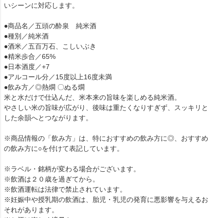
いシーンに対応します。
●商品名／五頭の酔泉 純米酒
●種別／純米酒
●酒米／五百万石、こしいぶき
●精米歩合／65%
●日本酒度／+7
●アルコール分／15度以上16度未満
●飲み方／◎熱燗 〇ぬる燗
米と水だけで仕込んだ、米本来の旨味を楽しめる純米酒。
やさしい米の旨味が広がり、後味は重たくなりすぎず、スッキリと
した余韻へとつながります。
※商品情報の「飲み方」は、特におすすめの飲み方に◎、おすすめ
の飲み方に○を付けて表記しています。
※ラベル・銘柄が変わる場合がございます。
※飲酒は２０歳を過ぎてから。
※飲酒運転は法律で禁止されています。
※妊娠中や授乳期の飲酒は、胎児・乳児の発育に悪影響を与えるお
それがあります。