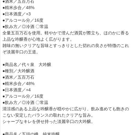
●酒米／五百万石
●精米歩合／48%
●日本酒度／+3
●アルコール分／16度
●飲み方／◎冷酒 〇常温
全量五百万石を使用。軽やかで澄んだ酒質が際立ち、ほのかに香る
上品な吟醸香が心地よく広がります。
雑味の無いクリアな旨味とすっきりとした切れの良さが特徴のこれ
ぞ淡麗辛口の王道。
●商品名／代々泉 大吟醸
●種別／大吟醸酒
●酒米／五百万石
●精米歩合／48%
●日本酒度／+4
●アルコール分／16度
●飲み方／◎冷酒 〇常温
清涼感のある上品な吟醸香が穏やかに広がり、飲み進めても飽きの
こない安定したバランスの取れたクリアな旨み。
シャープなキレを併せ持った淡麗辛口の大吟醸。
●商品名／五頭の峰 純米吟醸