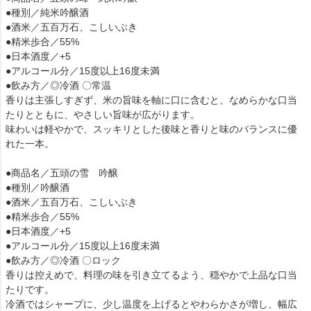
●種別／純米吟醸酒
●酒米／五百万石、こしいぶき
●精米歩合／55%
●日本酒度／+5
●アルコール分／15度以上16度未満
●飲み方／◎冷酒 〇常温
香りは主張しすぎず、米の旨味を軸に口に含むと、なめらかな口当
たりとともに、やさしい旨味が広がります。
味わいは軽やかで、スッキリとした後味と香りと味のバランスに優
れた一本。
●商品名／五頭の雪 吟醸
●種別／吟醸酒
●酒米／五百万石、こしいぶき
●精米歩合／55%
●日本酒度／+5
●アルコール分／15度以上16度未満
●飲み方／◎冷酒 〇ロック
香りは控えめで、料理の味を引き立てるよう、穏やかで上品な口当
たりです。
冷酒ではシャープに、少し温度を上げるとやわらかさが増し、幅広