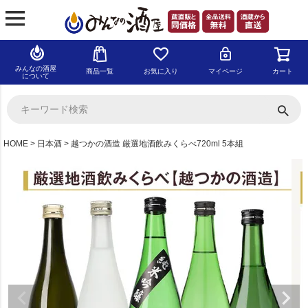
みんなの酒屋
商品一覧
お気に入り
マイページ
カート
について
HOME
日本酒
越つかの酒造 厳選地酒飲みくらべ720ml 5本組