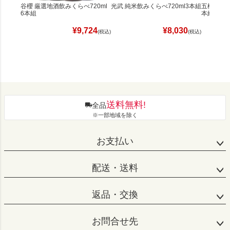
谷櫻 厳選地酒飲みくらべ720ml
光武 純米飲みくらべ720ml3本組
五橋 大吟醸
6本組
本組
¥
9,724
¥
8,030
(税込)
(税込)
送料無料!
全品
※一部地域を除く
お支払い
配送・送料
返品・交換
お問合せ先