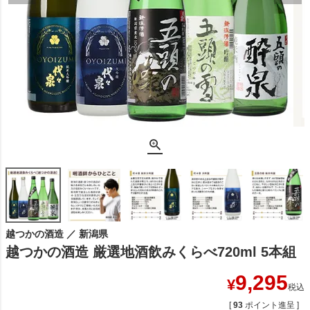
越つかの酒造 ／ 新潟県
越つかの酒造 厳選地酒飲みくらべ720ml 5本組
9,295
¥
税込
[
93
ポイント進呈 ]