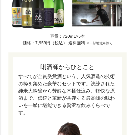
容量：720mL×5本
価格：7,959円（税込） 送料無料
※一部地域を除く
唎酒師からひとこと
すべてが金賞受賞酒という、人気酒造の技術
の粋を集めた豪華なセットです。洗練された
純米大吟醸から芳醇な木桶仕込み、軽快な原
酒まで、伝統と革新が共存する最高峰の味わ
いを一挙に堪能できる贅沢な飲みくらべで
す。