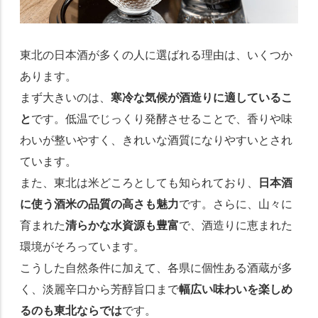
東北の日本酒が多くの人に選ばれる理由は、いくつか
あります。
まず大きいのは、
寒冷な気候が酒造りに適しているこ
と
です。低温でじっくり発酵させることで、香りや味
わいが整いやすく、きれいな酒質になりやすいとされ
ています。
また、東北は米どころとしても知られており、
日本酒
に使う酒米の品質の高さも魅力
です。さらに、山々に
育まれた
清らかな水資源も豊富
で、酒造りに恵まれた
環境がそろっています。
こうした自然条件に加えて、各県に個性ある酒蔵が多
く、淡麗辛口から芳醇旨口まで
幅広い味わいを楽しめ
るのも東北ならでは
です。