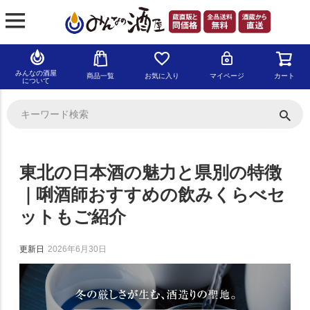
みんなの酒屋
商品一覧
お気に入り
マイページ
カート
について
東北の日本酒の魅力と県別の特徴
｜唎酒師おすすめの飲みくらべセ
ットもご紹介
更新日
2026年6月30日