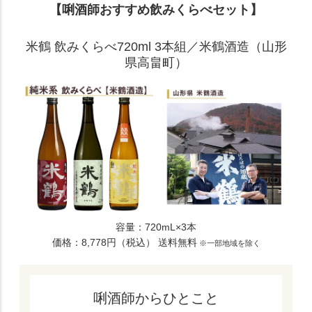
【唎酒師おすすめ飲みくらべセット】
米鶴 飲みくらべ720ml 3本組／米鶴酒造（山形
県高畠町）
容量：720mL×3本
価格：8,778円（税込） 送料無料
※一部地域を除く
唎酒師からひとこと