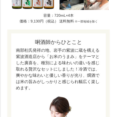
容量：720mL×4本
価格：9,130円（税込） 送料無料
※一部地域を除く
唎酒師からひとこと
南部杜氏発祥の地、岩手の紫波に蔵を構える
紫波酒造店から「お米のうまみ」をテーマと
した廣喜を、種別による味わいの違いを感じ
取れる贅沢なセットにしました！冷酒では、
爽やかな味わいと優しい香りが光り、燗酒で
は米の旨みがしっかりと感じられ幅広く楽し
めます。