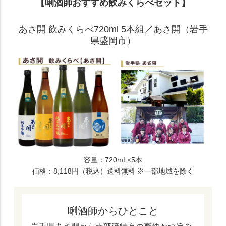
【唎酒師おすすめ飲みくらべセット】
あさ開 飲みくらべ720ml 5本組／あさ開（岩手
県盛岡市）
容量：720mL×5本
価格：8,118円（税込）送料無料
※一部地域を除く
唎酒師からひとこと